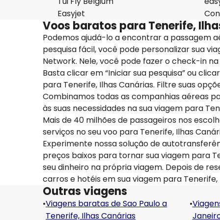
Tui Fly Belgium
eas
Easyjet
Con
Voos baratos para Tenerife, Ilh
Podemos ajudá-lo a encontrar a passagem aé
pesquisa fácil, você pode personalizar sua vi
Network. Nele, você pode fazer o check-in na 
Basta clicar em “Iniciar sua pesquisa” ou cli
para Tenerife, Ilhas Canárias. Filtre suas o
Combinamos todas as companhias aéreas para
às suas necessidades na sua viagem para Tener
Mais de 40 milhões de passageiros nos escol
serviços no seu voo para Tenerife, Ilhas Canár
Experimente nossa solução de autotransfer
preços baixos para tornar sua viagem para Te
seu dinheiro na própria viagem. Depois de r
carros e hotéis em sua viagem para Tenerife, 
Outras viagens
•
Viagens baratas de Sao Paulo a
•
Viagen
Tenerife, Ilhas Canárias
Janeiro