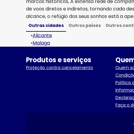
marcos históricos, A extensa rede de compa
de voos diretos e indiretos, tornando cada d
alcance, o refúgio dos seus sonhos está a ape
Outras cidades
Outros países
Outros cont
•
Alicante
•
Malaga
Produtos e serviços
Quem
Proteção contra cancelamento
Quem s
Condiçõ
Política 
Informaç
Declaraç
Faça o d