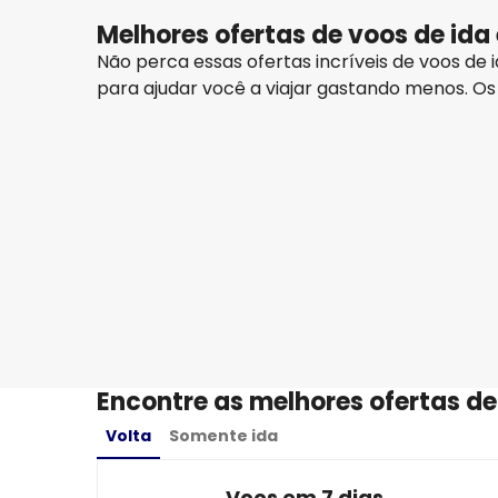
Melhores ofertas de voos de ida 
Não perca essas ofertas incríveis de voos de
para ajudar você a viajar gastando menos. Os
Air Europa
Tenerife, Ilhas Canárias
15 ago.
-
22 ago.
R$6.284,89
De
Air Europa
Tenerife, Ilhas Canárias
27 ago.
-
3 set.
R$6.624,53
De
Encontre as melhores ofertas de
Volta
Somente ida
Voos em 7 dias