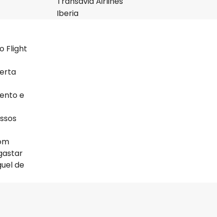
Transavia Airlines
Iberia
o Flight
ferta
ento e
ossos
com
gastar
guel de