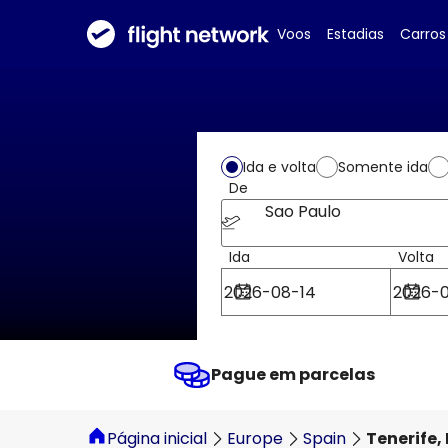
Voos
Estadias
Carros
Ida e volta
Somente ida
De
Sao Paulo
Ida
Volta
Pague em parcelas
Página inicial
Europe
Spain
Tenerife,