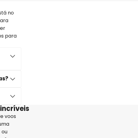
stá no
para
ter
os para
as?
incríveis
de voos
 uma
 ou