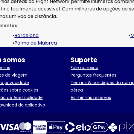
nhias aéreas da Flight Network permite inúmeras combin
estino facilmente acessível. Com milhares de opções ao s
nas um voo de distância.
inentes
•
Barcelona
•
M
•
Palma de Maiorca
 somos
Suporte
omos
Fale conosco
es de viagem
Perguntas frequentes
de privacidade
Termos & condições da com
ões sobre cookies
aérea
ão de Acessibilidade
As minhas reservas
ownload do aplicativo