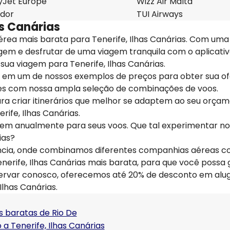
yJet Europe
Wizz Air Malta
dor
TUI Airways
as Canárias
rea mais barata para Tenerife, Ilhas Canárias. Com uma
agem e desfrutar de uma viagem tranquila com o aplicativ
sua viagem para Tenerife, Ilhas Canárias.
car em um de nossos exemplos de preços para obter sua o
pções com nossa ampla seleção de combinações de voos.
 criar itinerários que melhor se adaptem ao seu orçam
ife, Ilhas Canárias.
hem anualmente para seus voos. Que tal experimentar n
ias?
ência, onde combinamos diferentes companhias aéreas 
nerife, Ilhas Canárias mais barata, para que você possa 
eservar conosco, oferecemos até 20% de desconto em alu
Ilhas Canárias.
s baratas de Rio De
 a Tenerife, Ilhas Canárias