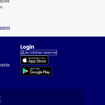
ações
eu
adrid
Login
As minhas reservas
panhia