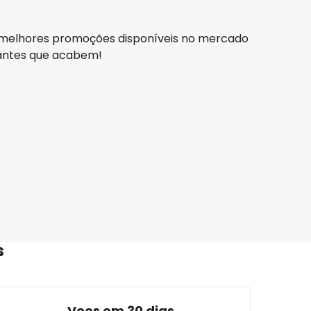
 as melhores promoções disponíveis no mercado
e antes que acabem!
Iberia
Tenerife, Ilhas Canárias
24 ago.
-
31 ago.
R$7.211,45
De
TAP Portugal
Tenerife, Ilhas Canárias
 set.
-
12 set.
R$7.753,52
De
s
Voos em 30 dias