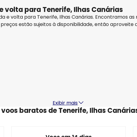
e volta para Tenerife, Ilhas Canárias
 ida e volta para Tenerife, Ilhas Canárias. Encontramos
 preços estão sujeitos à disponibilidade, então aproveit
Air Europa
Tenerife, Ilhas Canárias
19 ago.
-
26 ago.
R$6.781,24
De
TAP Portugal
Tenerife, Ilhas Canárias
29 ago.
-
5 set.
5
R$7.030,04
De
Exibir mais
 voos baratos de Tenerife, Ilhas Canária
Voos em 14 dias