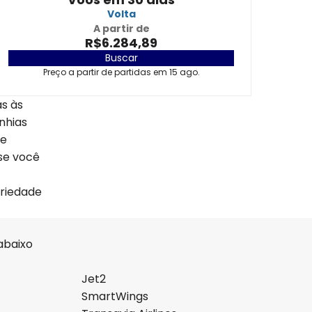
Volta
A partir de
R$6.284,89
Buscar
Preço a partir de partidas em 15 ago.
s às
nhias
de
 se você
ariedade
abaixo
Jet2
SmartWings