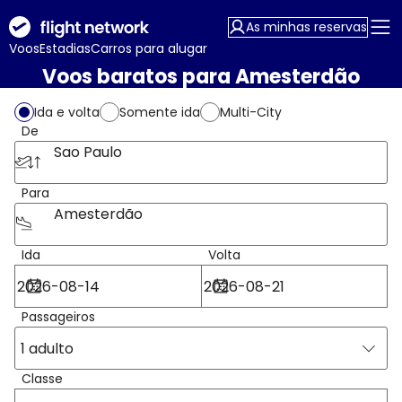
As minhas reservas
Voos
Estadias
Carros para alugar
Voos baratos para Amesterdão
Ida e volta
Somente ida
Multi-City
De
Sao Paulo
Para
Amesterdão
Ida
Volta
Passageiros
1 adulto
Classe