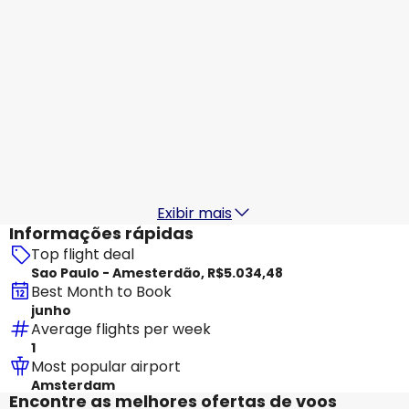
KLM
+
1 Mais
Amesterdão
18 ago.
-
25 ago.
R$5.509,24
De
KLM
+
1 Mais
Amesterdão
19 ago.
-
26 ago.
R$5.202,28
De
Exibir mais
Informações rápidas
Top flight deal
Sao Paulo - Amesterdão, R$5.034,48
Best Month to Book
junho
Average flights per week
1
Most popular airport
Amsterdam
Encontre as melhores ofertas de voos