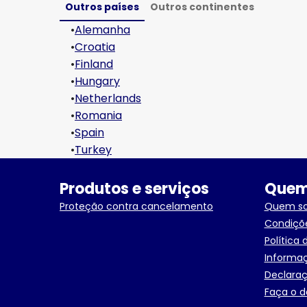
Outros países
Outros continentes
•
Alemanha
•
Croatia
•
Finland
•
Hungary
•
Netherlands
•
Romania
•
Spain
•
Turkey
Produtos e serviços
Quem
Proteção contra cancelamento
Quem s
Condiçõ
Política 
Informaç
Declaraç
Faça o d