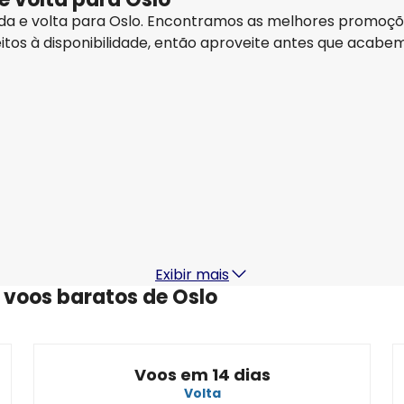
e ida e volta para Oslo. Encontramos as melhores promoç
itos à disponibilidade, então aproveite antes que acabe
Lufthansa
Oslo
14 ago.
-
21 ago.
1
R$6.172,00
De
Lufthansa
Oslo
19 ago.
-
26 ago.
2
R$5.597,19
De
Exibir mais
 voos baratos de Oslo
Voos em 14 dias
Volta