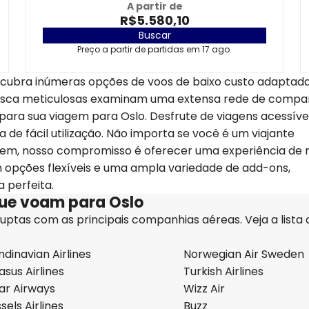
A partir de
R$5.580,10
Buscar
Preço a partir de partidas em 17 ago.
scubra inúmeras opções de voos de baixo custo adaptada
busca meticulosas examinam uma extensa rede de compa
 para sua viagem para Oslo. Desfrute de viagens acessív
a de fácil utilização. Não importa se você é um viajante
gem, nosso compromisso é oferecer uma experiência de 
 opções flexíveis e uma ampla variedade de add-ons,
 perfeita.
que voam para Oslo
uptas com as principais companhias aéreas. Veja a lista 
dinavian Airlines
Norwegian Air Sweden
sus Airlines
Turkish Airlines
ar Airways
Wizz Air
sels Airlines
Buzz