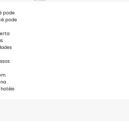
cê pode
ocê pode
ferta
as
dades
ossos
com
 na
 hotéis