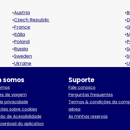
•
Austria
•
B
•
Czech Republic
•
D
•
France
•
G
•
Itália
•
M
•
Poland
•
P
•
Russia
•
S
•
Sweden
•
S
•
Ukraine
•
U
 somos
Suporte
omos
Fale conosco
es de viagem
Perguntas frequentes
de privacidade
Termos & condições da com
ões sobre cookies
aérea
ão de Acessibilidade
As minhas reservas
ownload do aplicativo