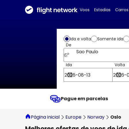
Voos
Estadias
Carros
Ida e volta
Somente ida
De
Sao Paulo
Ida
Volta
Pague em parcelas
Página inicial
Europe
Norway
Oslo
Melhores ofertas de voos de ida 