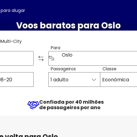
 para alugar
Voos baratos para Oslo
Multi-City
Para
Oslo
Passageiros
Classe
1 adulto
Econômica
Confiada por 40 milhões
de passageiros por ano
e volta para Oslo