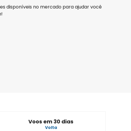
ões disponíveis no mercado para ajudar você
m!
TAP Portugal
Oslo
5 ago.
-
22 ago.
R$6.238,38
De
Lufthansa
Oslo
1 ago.
-
28 ago.
R$6.018,63
De
Voos em 30 dias
Volta