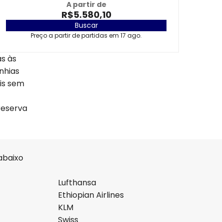
A partir de
R$5.580,10
Buscar
Preço a partir de partidas em 17 ago.
s às
nhias
eis sem
reserva
abaixo
Lufthansa
Ethiopian Airlines
KLM
Swiss