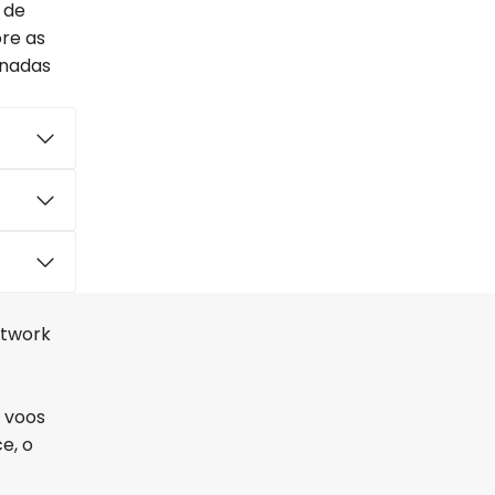
 de
ore as
onadas
etwork
 voos
e, o