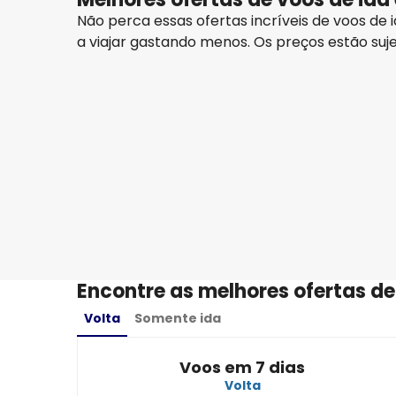
Não perca essas ofertas incríveis de voos d
a viajar gastando menos. Os preços estão suje
Lufthansa
Oslo
13 ago.
-
20 ago.
R$6.095,65
De
Lufthansa
Oslo
17 ago.
-
24 ago.
R$5.580,10
De
Encontre as melhores ofertas de
Volta
Somente ida
Voos em 7 dias
Volta