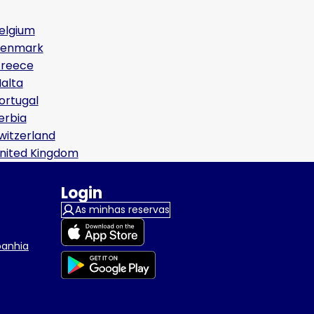
elgium
enmark
reece
alta
ortugal
erbia
witzerland
nited Kingdom
Login
As minhas reservas
panhia