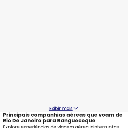
R$8.775,02
De
LATAM
+
1 Mais
Banguecoque
23 ago.
-
30 ago.
R$8.304,81
De
Ethiopian Airlines
Banguecoque
24 ago.
-
31 ago.
R$8.678,38
De
Emirates Airlines
Banguecoque
27 ago.
-
3 set.
R$8.920,23
De
Exibir mais
Principais companhias aéreas que voam de
Rio De Janeiro para Banguecoque
Explore experiências de viagem aérea ininterruptas