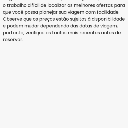
o trabalho difícil de localizar as melhores ofertas para
que você possa planejar sua viagem com facilidade.
Observe que os preços estão sujeitos à disponibilidade
e podem mudar dependendo das datas de viagem,
portanto, verifique as tarifas mais recentes antes de
reservar.
Azul Linhas Aéreas Brasileiras
+
2 Mais
Banguecoque
16 ago.
-
23 ago.
R$9.109,60
De
LATAM
+
2 Mais
Banguecoque
19 ago.
-
26 ago.
R$8.343,81
De
Ethiopian Airlines
Banguecoque
22 ago.
-
29 ago.