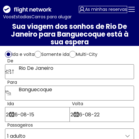
As minhas reservas
Voos
Estadias
Carros para alugar
Sua viagem dos sonhos de Rio De
Janeiro para Banguecoque está à
sua espera
Ida e volta
Somente ida
Multi-City
De
Rio De Janeiro
Para
Banguecoque
Ida
Volta
Passageiros
1 adulto